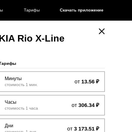
ы
Тарифы
Скачать приложение
KIA Rio X-Line
Тарифы
Минуты
от
13.56 ₽
стоимость 1 мин.
Часы
от
306.34 ₽
стоимость 1 часа
Дни
от
3 173.51 ₽
стоимость 1 дня